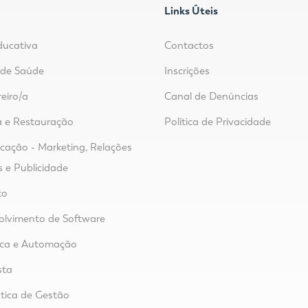
Links Úteis
ducativa
Contactos
r de Saúde
Inscrições
reiro/a
Canal de Denúncias
 e Restauração
Política de Privacidade
ação - Marketing, Relações
s e Publicidade
to
lvimento de Software
ica e Automação
sta
tica de Gestão