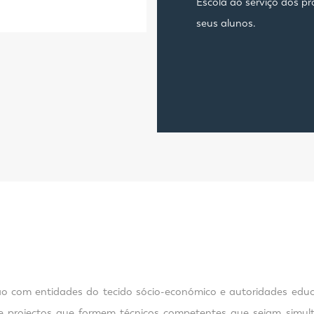
Escola ao serviço dos p
seus alunos.
ação com entidades do tecido sócio-económico e autoridades e
e projectos que formem técnicos competentes que sejam simult