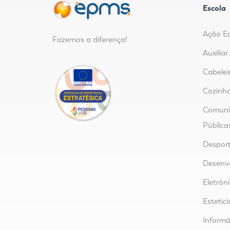
Escola
Ação E
Fazemos a diferença!
Auxilia
Cabelei
Cozinha
Comunic
Pública
Despor
Desenvo
Eletrón
Estetici
Informá