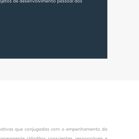
rojetos de desenvolvimento pessoal dos
ducativas que conjugadas com o empenhamento da
aneamente cidadãos conscientes, responsáveis e