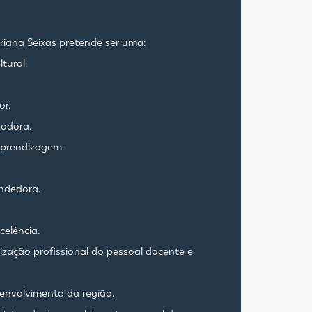
ariana Seixas pretende ser uma:
ltural.
or.
vadora.
 aprendizagem.
endedora.
celência.
lização profissional do pessoal docente e
senvolvimento da região.