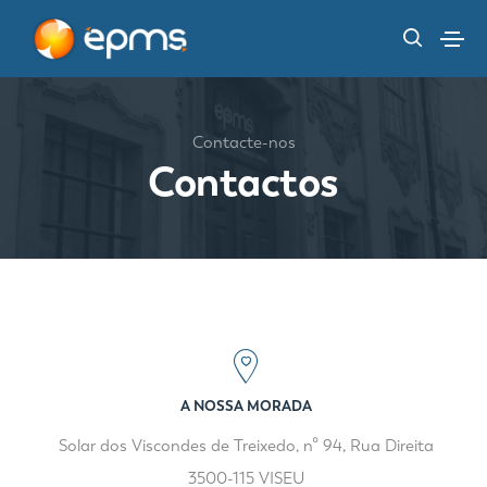
Contacte-nos
Contactos
A NOSSA MORADA
Solar dos Viscondes de Treixedo, nº 94, Rua Direita
3500-115 VISEU