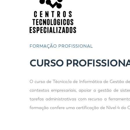
FORMAÇÃO PROFISSIONAL
CURSO PROFISSIONA
O curso de Técnico/a de Informática de Gestão dest
contextos empresariais, apoiar a gestão de sist
tarefas administrativas com recurso a ferrament
formação confere uma certificação de Nível 4 do 