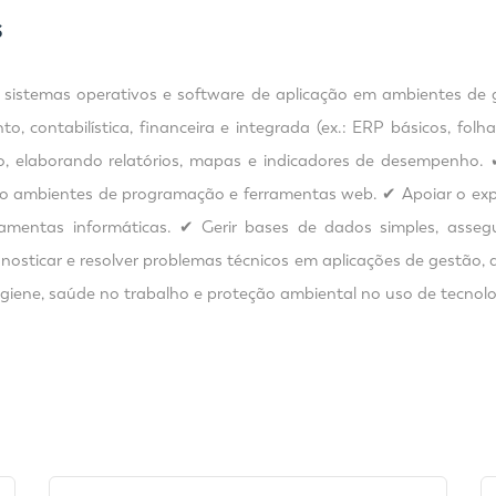
S
 sistemas operativos e software de aplicação em ambientes de g
o, contabilística, financeira e integrada (ex.: ERP básicos, fol
o, elaborando relatórios, mapas e indicadores de desempenho.
ndo ambientes de programação e ferramentas web. ✔ Apoiar o exped
amentas informáticas. ✔ Gerir bases de dados simples, asseg
sticar e resolver problemas técnicos em aplicações de gestão, ap
igiene, saúde no trabalho e proteção ambiental no uso de tecnol