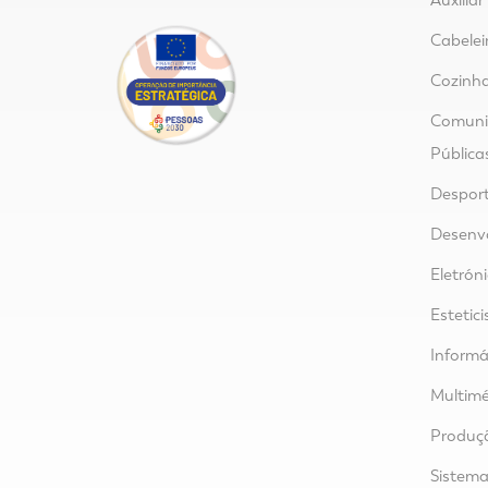
Auxilia
Cabelei
Cozinha
Comunic
Pública
Despor
Desenvo
Eletrón
Estetici
Informá
Multimé
Produçã
Sistem