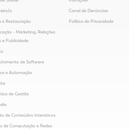
r de Saúde
Inscrições
reiro/a
Canal de Denúncias
 e Restauração
Política de Privacidade
ação - Marketing, Relações
s e Publicidade
to
lvimento de Software
ica e Automação
sta
tica de Gestão
dia
o de Conteúdos Interativos
as de Computação e Redes