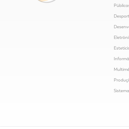
Pública
Despor
Desenvo
Eletrón
Estetici
Informá
Multimé
Produçã
Sistem