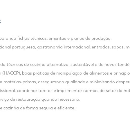
S
borando fichas técnicas, ementas e planos de produção.
cional portuguesa, gastronomia internacional, entradas, sopas, ma
do técnicas de cozinha alternativa, sustentável e de novas tend
 (HACCP), boas práticas de manipulação de alimentos e princípios
rvar matérias-primas, assegurando qualidade e minimizando desperd
ssional, coordenar tarefas e implementar normas do setor da hot
serviço de restauração quando necessário.
de cozinha de forma segura e eficiente.