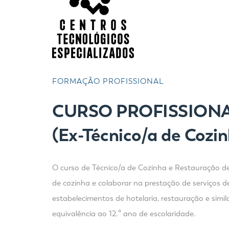
FORMAÇÃO PROFISSIONAL
CURSO PROFISSIONA
(Ex-
Técnico/a de Cozin
O curso de Técnico/a de Cozinha e Restauração dest
de cozinha e colaborar na prestação de serviços d
estabelecimentos de hotelaria, restauração e sim
equivalência ao 12.º ano de escolaridade.